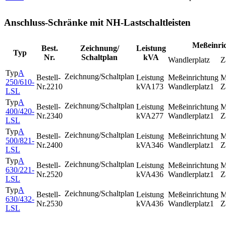
Anschluss-Schränke mit NH-Lastschaltleisten
Meßeinri
Best.
Zeichnung/
Leistung
Typ
Nr.
Schaltplan
kVA
Wandlerplatz
Z
A
250/610-
2210
173
1
LSL
A
400/420-
2340
277
1
LSL
A
500/821-
2400
346
1
LSL
A
630/221-
2520
436
1
LSL
A
630/432-
2530
436
1
LSL