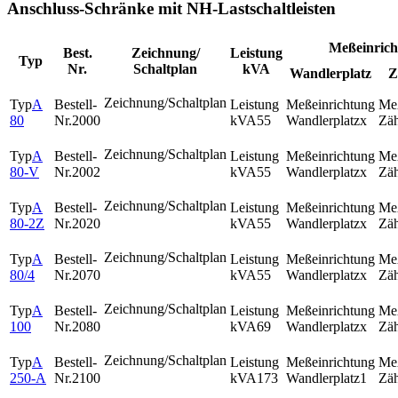
Anschluss-Schränke mit NH-Lastschaltleisten
Meßeinrich
Best.
Zeichnung/
Leistung
Typ
Nr.
Schaltplan
kVA
Wandlerplatz
Z
A
80
2000
55
x
A
80-V
2002
55
x
A
80-2Z
2020
55
x
A
80/4
2070
55
x
A
100
2080
69
x
A
250-A
2100
173
1