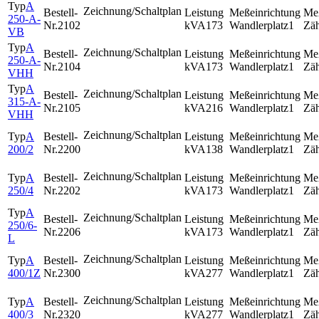
A
250-A-
2102
173
1
VB
A
250-A-
2104
173
1
VHH
A
315-A-
2105
216
1
VHH
A
200/2
2200
138
1
A
250/4
2202
173
1
A
250/6-
2206
173
1
L
A
400/1Z
2300
277
1
A
400/3
2320
277
1